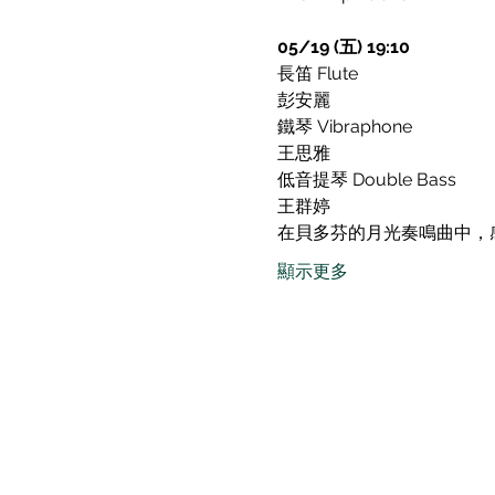
05/19 (五) 19:10
長笛 Flute

彭安麗
鐵琴 Vibraphone

王思雅
低音提琴 Double Bass

王群婷
在貝多芬的月光奏鳴曲中，
顯示更多