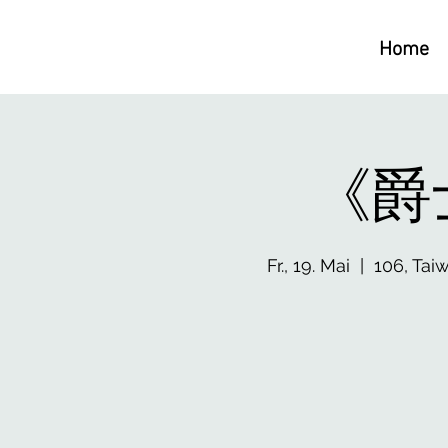
Home
《爵
Fr., 19. Mai
  |  
106, Tai