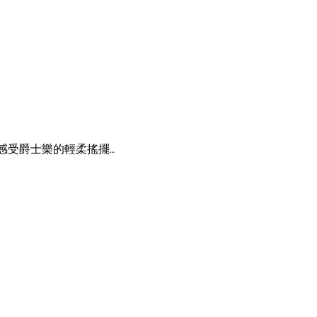
感受爵士樂的輕柔搖擺…